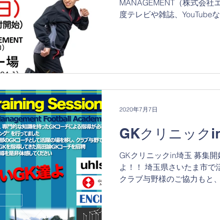
MANAGEMENT（株式会
度テレビや雑誌、YouTub
ザイナーの岡部将和氏を長
て『ドリブルクリニック』を開
2020年7月7日
GKクリニックi
GKクリニックin埼玉 募集
よ！！ 埼玉県さいたま市で
クラブ与野様のご協力もと
ま市にてGKクリニックを開
ーパートレーニングが出来て
術や個...