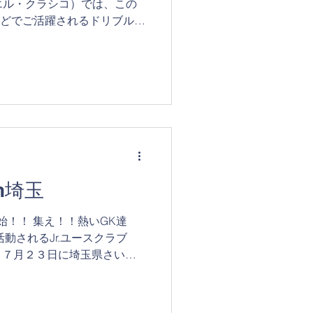
社エル・クラシコ）では、この
eなどでご活躍されるドリブルデ
野県へお招きし、下記日程に
催いたします！...
n埼玉
開始！！ 集え！！熱いGK達
活動されるJr.ユースクラブ
、７月２３日に埼玉県さいた
催いたします！ 日頃ゴールキ
いない選手やGKとしての技