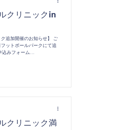
ルクリニックin
ク追加開催のお知らせ】 ご
田フットボールパークにて追
申込みフォーム
PB2Y4kjzpjoQ6 前回は募集開始から
となり、沢山...
ルクリニック満