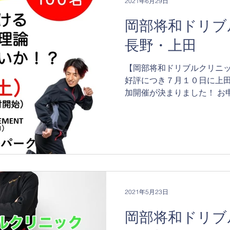
2021年6月29日
岡部将和ドリブ
長野・上田
【岡部将和ドリブルクリニッ
好評につき７月１０日に上
加開催が決まりました！ お
https://forms.gle/LV1j
５日という時間で募集締め切り
2021年5月23日
岡部将和ドリブ