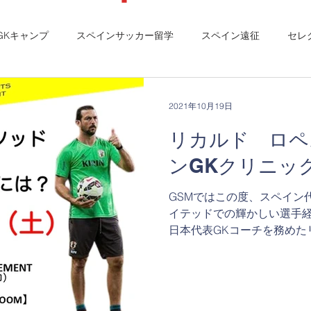
GKキャンプ
スペインサッカー留学
スペイン遠征
セレ
ダ
2021年10月19日
リカルド ロペ
ンGKクリニッ
GSMではこの度、スペイン
イテッドでの輝かしい選手経
日本代表GKコーチを務めた
【オンラインGKクリニック
目指す子供たちのために開催い