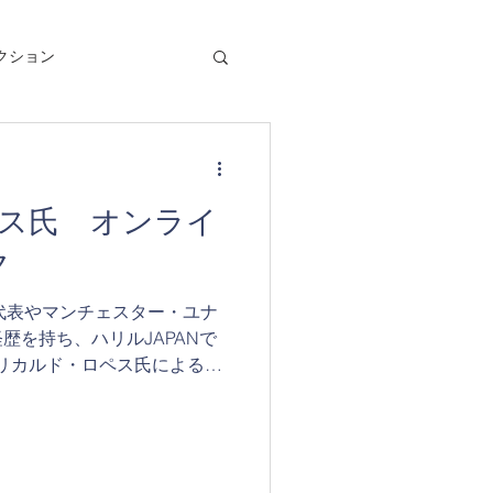
クション
ス氏 オンライ
ク
代表やマンチェスター・ユナ
歴を持ち、ハリルJAPANで
リカルド・ロペス氏による
】をさらなるレベルアップを
たします。...