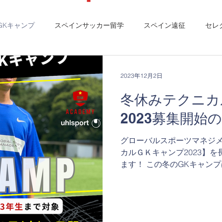
GKキャンプ
スペインサッカー留学
スペイン遠征
セレ
ダ
2023年12月2日
冬休みテクニカ
2023募集開始
グローバルスポーツマネジ
カルＧＫキャンプ2023】
ます！ この冬のGKキャン
ります。 トレーニング回数
うポジションの理解をさらに深