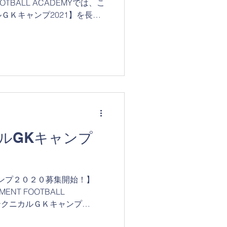
FOOTBALL ACADEMYでは、こ
ＧＫキャンプ2021】を長野
！ GKキャンプも今年で１３
ルGKキャンプ
ンプ２０２０募集開始！】
MENT FOOTBALL
【テクニカルＧＫキャンプ
開催いたします！ 【保護者の