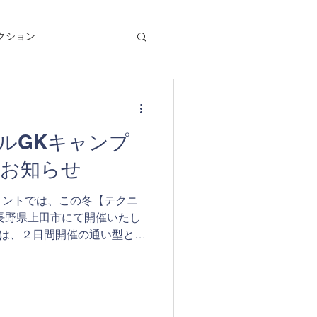
クション
ルGKキャンプ
のお知らせ
メントでは、この冬【テクニ
を長野県上田市にて開催いたし
プは、２日間開催の通い型とな
は4コマ、ゴールキーパーとい
めていきます！...