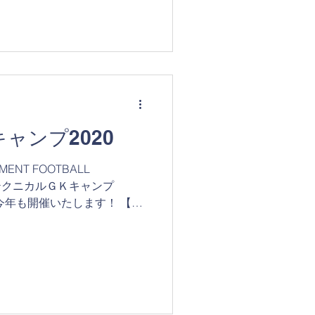
ャンプ2020
MENT FOOTBALL
【テクニカルＧＫキャンプ
今年も開催いたします！ 【保
ニカルGKキャンプは、普段以
つとめながら運営を...