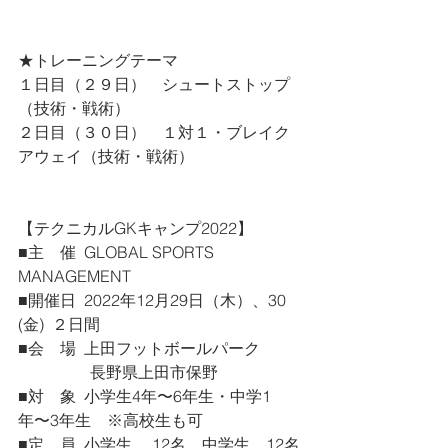
★トレーニングテーマ
１日目（２９日）　シュートストップ
（技術・戦術）
２日目（３０日）　１対１・ブレイク
アウェイ（技術・戦術）
【テクニカルGKキャンプ2022】
■主　催  GLOBAL SPORTS 
MANAGEMENT
■開催日  2022年12月29日（木）、30 
(金)  ２日間
■会　場  上田フットボールパーク
　　　　  長野県上田市保野
■対　象  小学生4年〜6年生・中学1
年〜3年生　※高校生も可
■定　員  小学生　 12名　中学生    12名