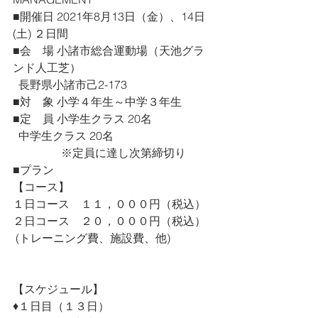
■開催日 2021年8月13日（金）、14日 
(土) ２日間
■会　場 小諸市総合運動場（天池グラ
ンド人工芝）
  長野県小諸市己2-173
■対　象 小学４年生～中学３年生
■定　員 小学生クラス 20名
  中学生クラス 20名
　　　　 ※定員に達し次第締切り
■プラン
【コース】
１日コース　１１，０００円（税込）
２日コース　２０，０００円（税込）
 (トレーニング費、施設費、他)
【スケジュール】
♦︎１日目（１３日）