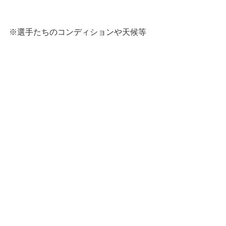
※選手たちのコンディションや天候等
により一部のスケジュールが変更とな
る場合も御座いますので予めご了承願
います。
【お申込み方法】
下記お申込み先リンクより、参加要項
をお読みのうえ必要事項を明記しお申
込みください。
https://forms.gle/4PnfZ5zca1izq9vV7
熱きゴールキーパーのご参加をお待ち
しています！！
GKキャンプ