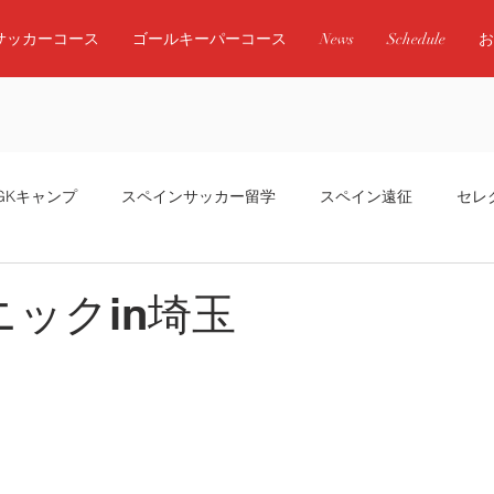
サッカーコース
ゴールキーパーコース
News
Schedule
お
GKキャンプ
スペインサッカー留学
スペイン遠征
セレ
ダ
ニックin埼玉